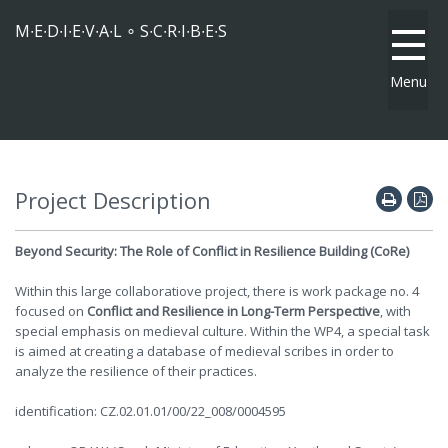
M∙E∙D∙I∙E∙V∙A∙L ∘ S∙C∙R∙I∙B∙E∙S
Menu
Project Description
Beyond Security: The Role of Conflict in Resilience Building (CoRe)
Within this large collaboratiove project, there is work package no. 4
focused on
Conflict and Resilience in Long-Term Perspective
, with
special emphasis on medieval culture.
Within the WP4, a special task
is aimed at creating a database of medieval scribes in order to
analyze the resilience of their practices.
identification: CZ.02.01.01/00/22_008/0004595