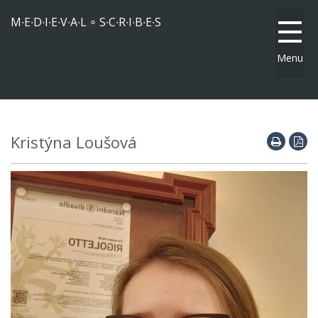
M∙E∙D∙I∙E∙V∙A∙L ∘ S∙C∙R∙I∙B∙E∙S
Menu
Kristýna Loušová