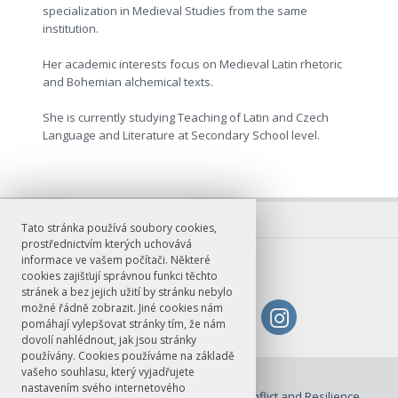
specialization in Medieval Studies from the same
institution.
Her academic interests focus on Medieval Latin rhetoric
and Bohemian alchemical texts.
She is currently studying Teaching of Latin and Czech
Language and Literature at Secondary School level.
Tato stránka používá soubory cookies,
prostřednictvím kterých uchovává
informace ve vašem počítači. Některé
cookies zajišťují správnou funkci těchto
stránek a bez jejich užití by stránku nebylo
možné řádně zobrazit. Jiné cookies nám
pomáhají vylepšovat stránky tím, že nám
dovolí nahlédnout, jak jsou stránky
používány. Cookies používáme na základě
vašeho souhlasu, který vyjadřujete
© FF UK 2026
nastavením svého internetového
Colophons
Conflict and Resilience