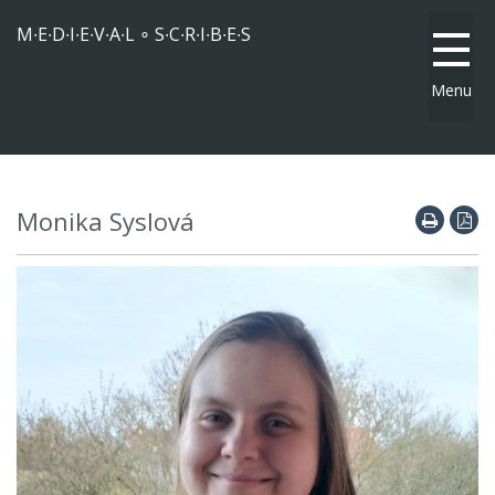
M∙E∙D∙I∙E∙V∙A∙L ∘ S∙C∙R∙I∙B∙E∙S
Menu
Monika Syslová