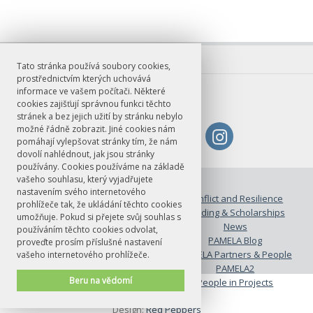
Tato stránka používá soubory cookies,
prostřednictvím kterých uchovává
informace ve vašem počítači. Některé
cookies zajišťují správnou funkci těchto
stránek a bez jejich užití by stránku nebylo
možné řádně zobrazit. Jiné cookies nám
pomáhají vylepšovat stránky tím, že nám
dovolí nahlédnout, jak jsou stránky
používány. Cookies používáme na základě
vašeho souhlasu, který vyjadřujete
© FF UK 2026
nastavením svého internetového
Colophons
Conflict and Resilience
prohlížeče tak, že ukládání těchto cookies
Contacts and links
Funding & Scholarships
umožňuje. Pokud si přejete svůj souhlas s
Lucie Doležalová
News
používáním těchto cookies odvolat,
PAMELA
PAMELA Blog
proveďte prosím příslušné nastavení
PAMELA Events
PAMELA Partners & People
vašeho internetového prohlížeče.
PAMELA Secondments
PAMELA2
Beru na vědomí
People
People in Projects
THEEND
Design:
Red Peppers