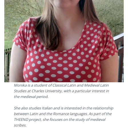
Monika is a student of Classical Latin and Medieval Latin
Studies at Charles University, with a particular interest in
the medieval period.
She also studies Italian and is interested in the relationship
between Latin and the Romance languages. As part of the
THEEND project, she focuses on the study of medieval
scribes.